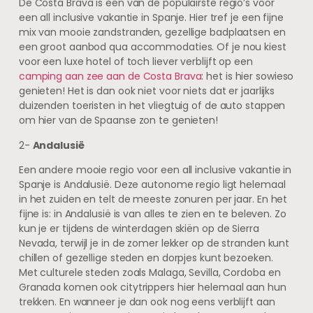
De Costa Brava is een van de populairste regio’s voor
een all inclusive vakantie in Spanje. Hier tref je een fijne
mix van mooie zandstranden, gezellige badplaatsen en
een groot aanbod qua accommodaties. Of je nou kiest
voor een luxe hotel of toch liever verblijft op een
camping aan zee aan de Costa Brava
: het is hier sowieso
genieten! Het is dan ook niet voor niets dat er jaarlijks
duizenden toeristen in het vliegtuig of de auto stappen
om hier van de Spaanse zon te genieten!
2-
Andalusië
Een andere mooie regio voor een all inclusive vakantie in
Spanje is Andalusië. Deze autonome regio ligt helemaal
in het zuiden en telt de meeste zonuren per jaar. En het
fijne is: in Andalusië is van alles te zien en te beleven. Zo
kun je er tijdens de winterdagen skiën op de Sierra
Nevada, terwijl je in de zomer lekker op de stranden kunt
chillen of gezellige steden en dorpjes kunt bezoeken.
Met culturele steden zoals Malaga, Sevilla, Cordoba en
Granada komen ook citytrippers hier helemaal aan hun
trekken. En wanneer je dan ook nog eens verblijft aan