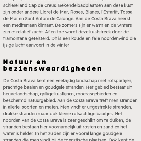
schiereiland Cap de Creus. Bekende badplaatsen aan deze kust
zijn onder andere Lloret de Mar, Roses, Blanes, l’Estartit, Tossa
de Mar en Sant Antoni de Calonge. Aan de Costa Brava heerst
een mediterraan klimaat. De zomers zijn er warm en de winters
zijn er relatief zacht. Af en toe wordt deze kuststreek door de
tramontana geteisterd. Dit is een koude en felle noordenwind die
ijzige lucht aanvoert in de winter.
Natuur en
bezienswaardigheden
De Costa Brava kent een veelzijdig landschap met rotspartijen,
prachtige baaien en goudgele stranden. Het gebied bestaat uit
heuvellandschap, grillige kustlijnen, moerasgebieden en
beschermd natuurgebied. Aan de Costa Brava treft men stranden
in allerlei soorten en maten. Men vindt er uitgestrekte stranden,
drukke stranden maar ook kleine rotsachtige baaitjes. Het
noorden van de Costa Brava is zeer geschikt om te duiken, de
stranden bestaan hier voornamelijk uit rosten en zand en het
water is helder. In het zuiden zijn er vooral lange goudgele
stranden die men vindt bij de toeristische plaatsen. Ook kent de