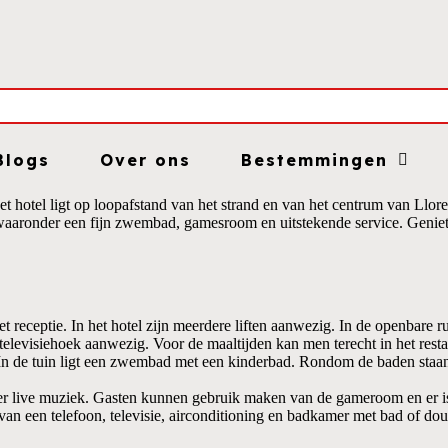
Blogs
Over ons
Bestemmingen
 hotel ligt op loopafstand van het strand en van het centrum van Llore
en waaronder een fijn zwembad, gamesroom en uitstekende service. Geniet
receptie. In het hotel zijn meerdere liften aanwezig. In de openbare r
n televisiehoek aanwezig. Voor de maaltijden kan men terecht in het res
. In de tuin ligt een zwembad met een kinderbad. Rondom de baden staan
 er live muziek. Gasten kunnen gebruik maken van de gameroom en er is 
an een telefoon, televisie, airconditioning en badkamer met bad of douc