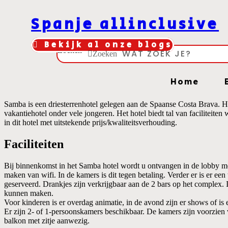
Ga
naar
Spanje allinclusive
de
inhoud
Bekijk al onze blogs
Zoeken
Zoeken
Home
Samba is een driesterrenhotel gelegen aan de Spaanse Costa Brava. Het
vakantiehotel onder vele jongeren. Het hotel biedt tal van faciliteit
in dit hotel met uitstekende prijs/kwaliteitsverhouding.
Faciliteiten
Bij binnenkomst in het Samba hotel wordt u ontvangen in de lobby met 
maken van wifi. In de kamers is dit tegen betaling. Verder er is er ee
geserveerd. Drankjes zijn verkrijgbaar aan de 2 bars op het complex
kunnen maken.
Voor kinderen is er overdag animatie, in de avond zijn er shows of is
Er zijn 2- of 1-persoonskamers beschikbaar. De kamers zijn voorzien v
balkon met zitje aanwezig.