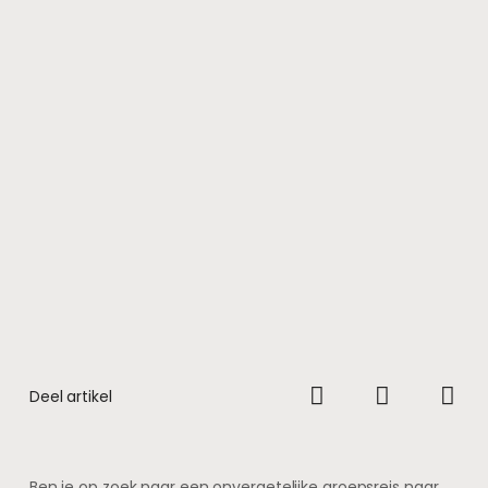
Deel artikel
Ben je op zoek naar een onvergetelijke groepsreis naar